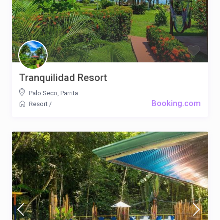
Tranquilidad Resort
Palo Seco
,
Parrita
Booking.com
Resort
/