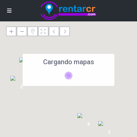
Cargando mapas
3
2
4
2