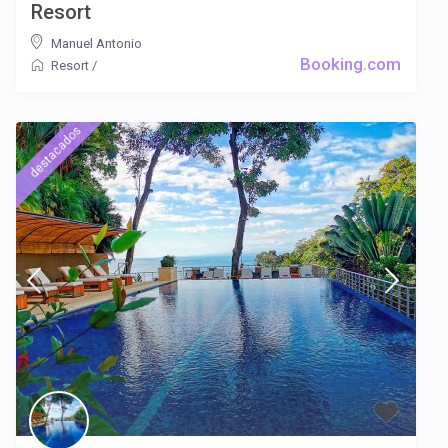
Resort
Manuel Antonio
Booking.com
Resort
/
destacados