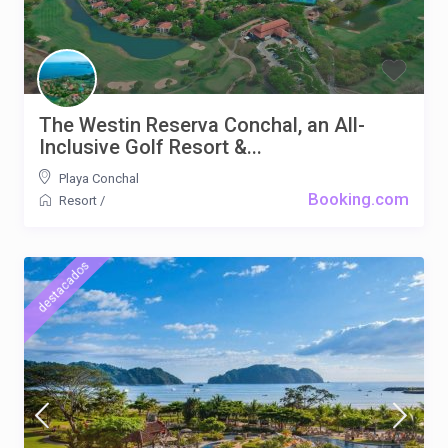
The Westin Reserva Conchal, an All-
Inclusive Golf Resort &...
Playa Conchal
Booking.com
Resort
/
destacados