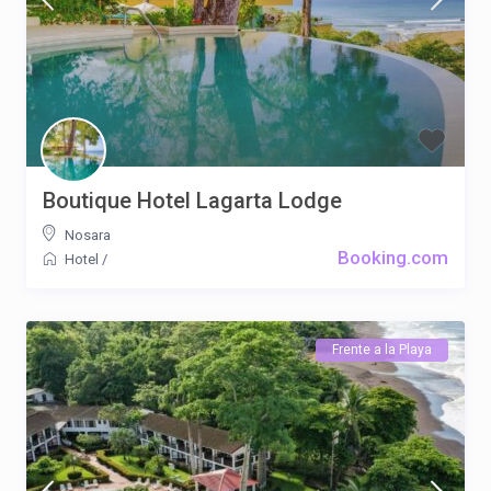
Boutique Hotel Lagarta Lodge
Nosara
Booking.com
Hotel
/
Frente a la Playa