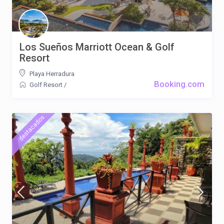
Los Sueños Marriott Ocean & Golf
Resort
Playa Herradura
Booking.com
Golf Resort
/
destacados