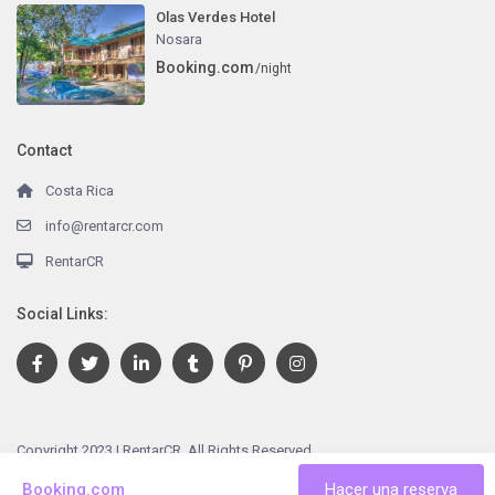
Olas Verdes Hotel
Nosara
Booking.com
/night
Contact
Costa Rica
info@rentarcr.com
RentarCR
Social Links:
Copyright 2023 | RentarCR. All Rights Reserved.
Terms and Conditions
Booking.com
Hacer una reserva