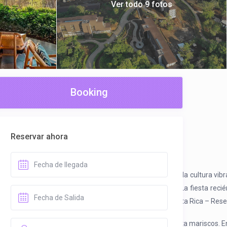
Ver todo 9 fotos
Booking
Reservar ahora
erno. El diseño atrevido de nuestro hotel, inspirado en la cultura vi
ergirse en la piscina de inmersión privada de su suite. La fiesta rec
sea un explorador exótico o un conocedor del lujo, W Costa Rica – Reser
taurantes que sirven de todo, desde comidas informales hasta mariscos. E