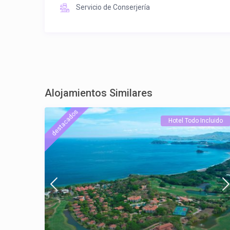
Servicio de Conserjería
Alojamientos Similares
destacados
Hotel Todo Incluido