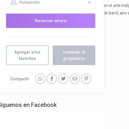
Huéspedes
lan lo local, desde patrones pintados a mano inspirados en el arte indí
y ducha, balcón privado, cafetera, dispensador de cerveza de barril, aire
Reservar ahora
Agregar a los
contactar al
favoritos
propietario
Compartir
Síguenos en Facebook