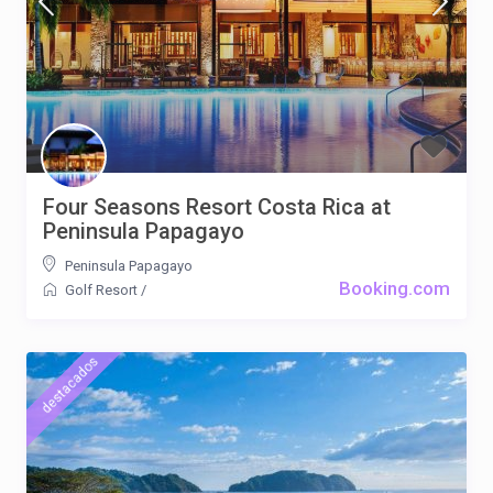
Four Seasons Resort Costa Rica at
Peninsula Papagayo
Peninsula Papagayo
Booking.com
Golf Resort
/
destacados