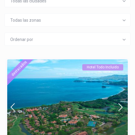
Todas las ciudades
Todas las zonas
Ordenar por
destacados
Hotel Todo Incluido