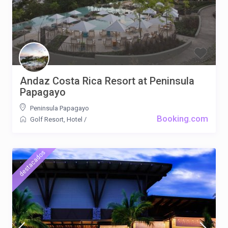
Andaz Costa Rica Resort at Peninsula
Papagayo
Peninsula Papagayo
Booking.com
Golf Resort
,
Hotel
/
destacados