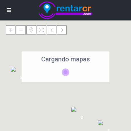
Cargando mapas
9
2
5