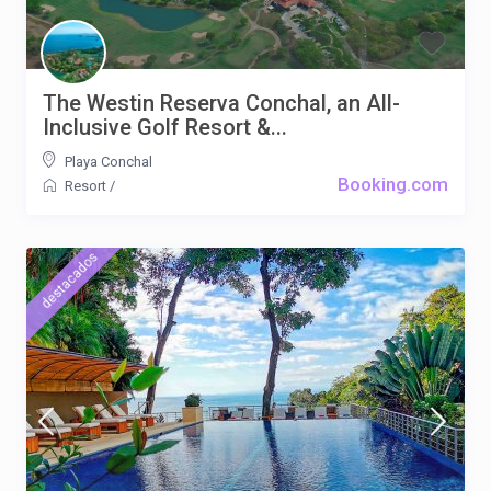
The Westin Reserva Conchal, an All-
Inclusive Golf Resort &...
Playa Conchal
Booking.com
Resort
/
destacados