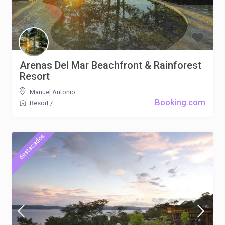
Arenas Del Mar Beachfront & Rainforest
Resort
Manuel Antonio
Booking.com
Resort
/
destacados