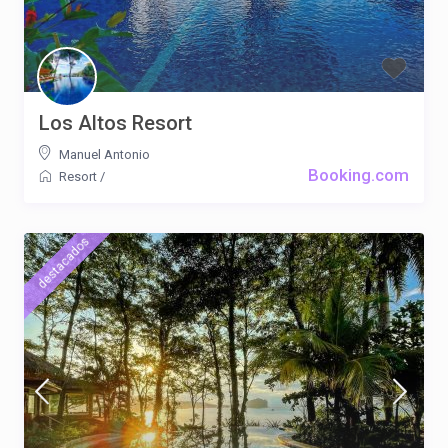
Los Altos Resort
Manuel Antonio
Booking.com
Resort
/
destacados