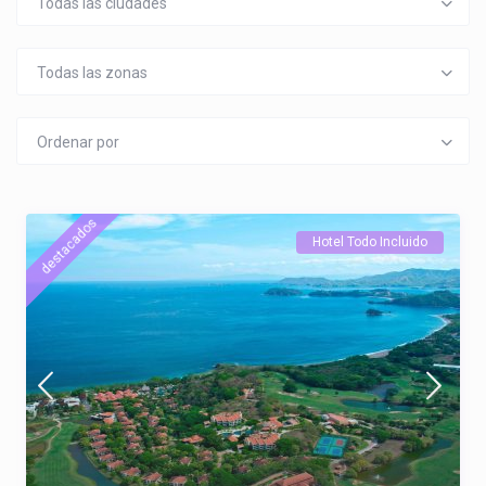
Todas las ciudades
Todas las zonas
Ordenar por
destacados
Hotel Todo Incluido