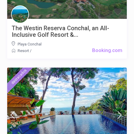
The Westin Reserva Conchal, an All-
Inclusive Golf Resort &...
Playa Conchal
Booking.com
Resort
/
destacados