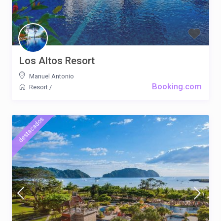
Los Altos Resort
Manuel Antonio
Booking.com
Resort
/
destacados