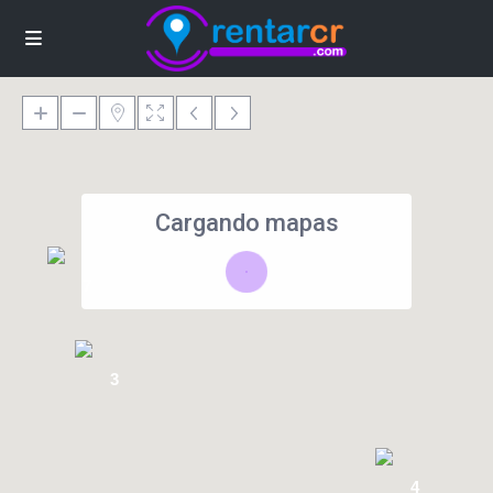
Cargando mapas
7
3
4