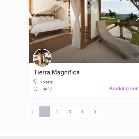
Tierra Magnifica
Nosara
Booking.co
Hotel
/
1
2
3
4