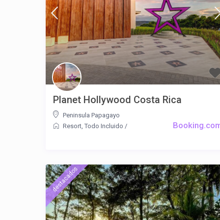
Planet Hollywood Costa Rica
Peninsula Papagayo
Booking.co
Resort
,
Todo Incluido
/
destacados