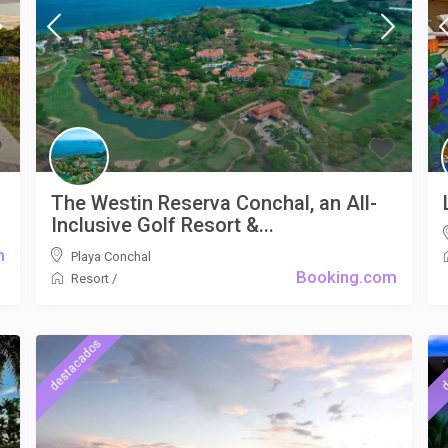
The Westin Reserva Conchal, an All-
Inclusive Golf Resort &...
m
Playa Conchal
Booking.com
Resort
/
destacados
d