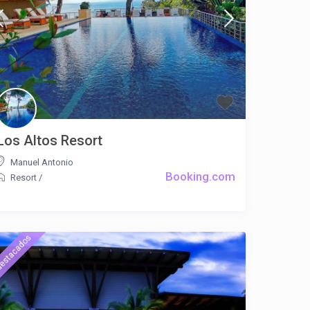
Los Altos Resort
Manuel Antonio
Booking.com
Resort
/
estacados