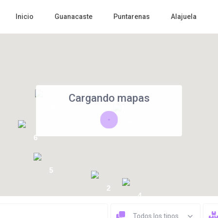
Inicio
Guanacaste
Puntarenas
Alajuela
Cargando mapas
5
4
6
5
2
4
Todos los tipos
4