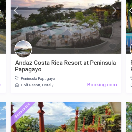
Andaz Costa Rica Resort at Peninsula
Papagayo
Peninsula Papagayo
m
Booking.com
Golf Resort
,
Hotel
/
destacados