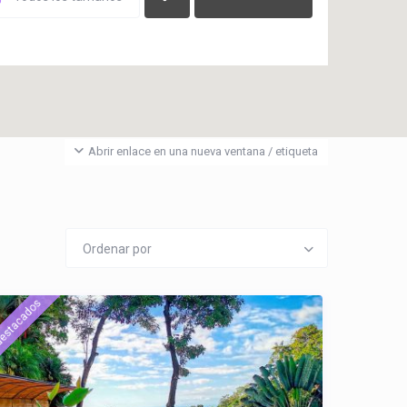
Abrir enlace en una nueva ventana / etiqueta
Ordenar por
estacados