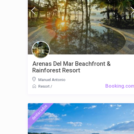
Arenas Del Mar Beachfront &
Rainforest Resort
Manuel Antonio
Booking.co
Resort
/
destacados