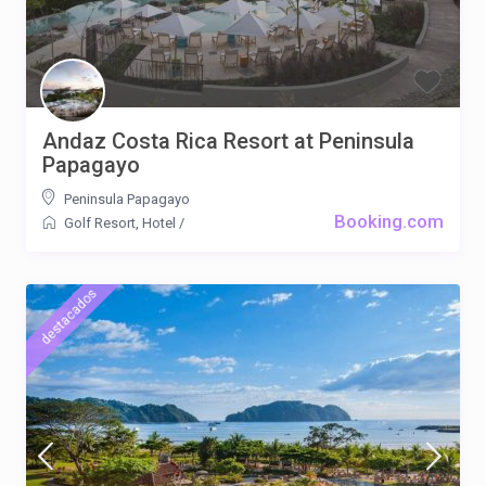
Andaz Costa Rica Resort at Peninsula
Papagayo
Peninsula Papagayo
Booking.com
Golf Resort
,
Hotel
/
destacados