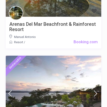
Arenas Del Mar Beachfront & Rainforest
Resort
Manuel Antonio
Booking.com
Resort
/
destacados