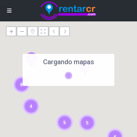
Cargando mapas
8
4
5
5
6