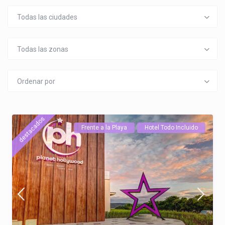
Todas las ciudades
Todas las zonas
Ordenar por
destacados
Frente a la Playa
Hotel Todo Incluido