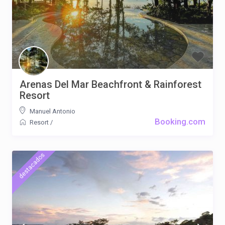
Arenas Del Mar Beachfront & Rainforest
Resort
Manuel Antonio
Booking.com
Resort
/
destacados