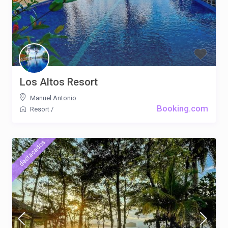
Los Altos Resort
Manuel Antonio
Booking.com
Resort
/
destacados