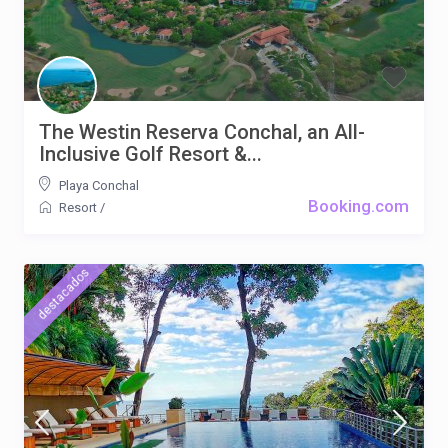
The Westin Reserva Conchal, an All-
Inclusive Golf Resort &...
Playa Conchal
Booking.com
Resort
/
destacados