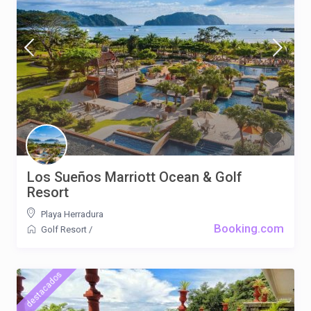
Los Sueños Marriott Ocean & Golf
Resort
Playa Herradura
Booking.com
Golf Resort
/
destacados