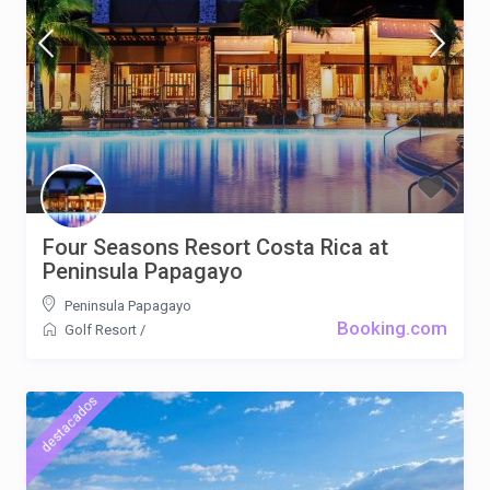
Four Seasons Resort Costa Rica at
Peninsula Papagayo
Peninsula Papagayo
Booking.com
Golf Resort
/
destacados