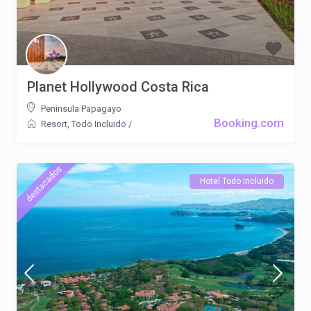
Planet Hollywood Costa Rica
Peninsula Papagayo
Booking.com
Resort
,
Todo Incluido
/
destacados
Hotel Todo Incluido