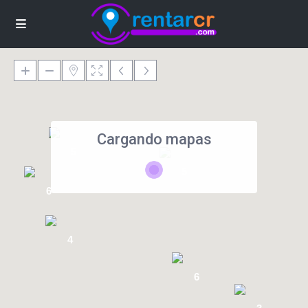
Cargando mapas
5
5
6
4
6