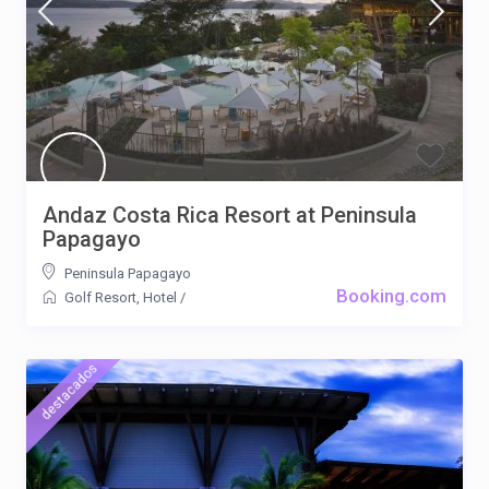
Andaz Costa Rica Resort at Peninsula
Papagayo
Peninsula Papagayo
Booking.com
Golf Resort
,
Hotel
/
destacados