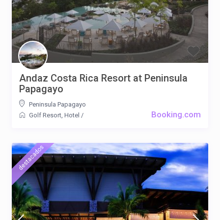
Andaz Costa Rica Resort at Peninsula
Papagayo
Peninsula Papagayo
Booking.com
Golf Resort
,
Hotel
/
destacados