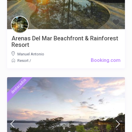
Arenas Del Mar Beachfront & Rainforest
Resort
Manuel Antonio
Booking.com
Resort
/
destacados