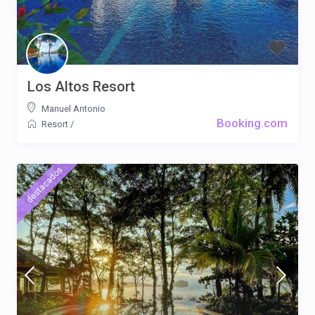
Los Altos Resort
Manuel Antonio
Booking.com
Resort
/
destacados