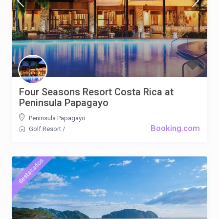
Four Seasons Resort Costa Rica at
Peninsula Papagayo
Peninsula Papagayo
Booking.com
Golf Resort
/
destacados