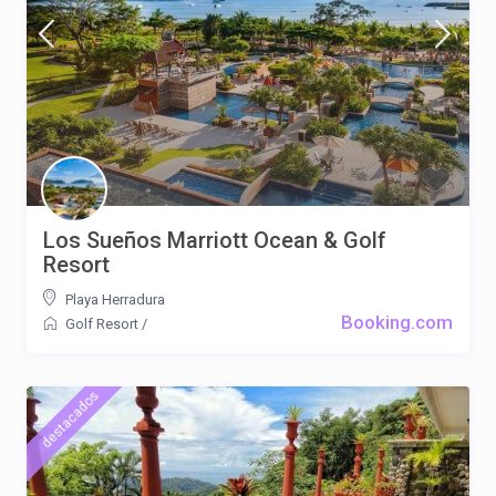
Los Sueños Marriott Ocean & Golf
Resort
Playa Herradura
Booking.com
Golf Resort
/
destacados