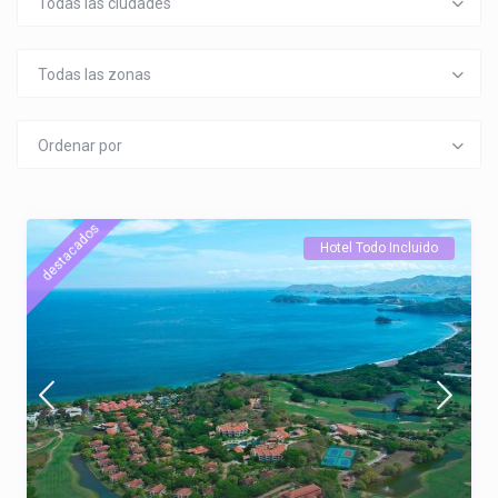
Todas las ciudades
Todas las zonas
Ordenar por
destacados
Hotel Todo Incluido