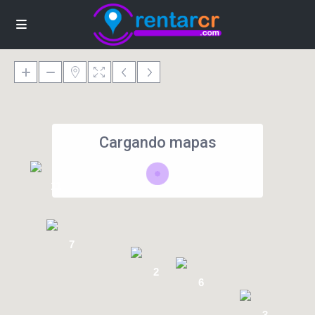
Cargando mapas
11
7
2
6
3