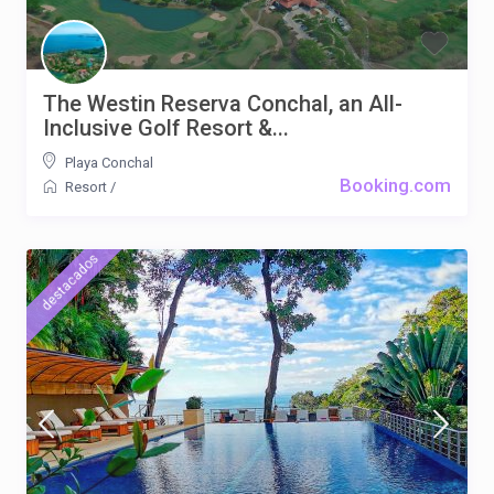
The Westin Reserva Conchal, an All-
Inclusive Golf Resort &...
Playa Conchal
Booking.com
Resort
/
destacados