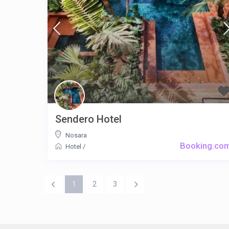
Sendero Hotel
Nosara
Booking.co
Hotel
/
1
2
3