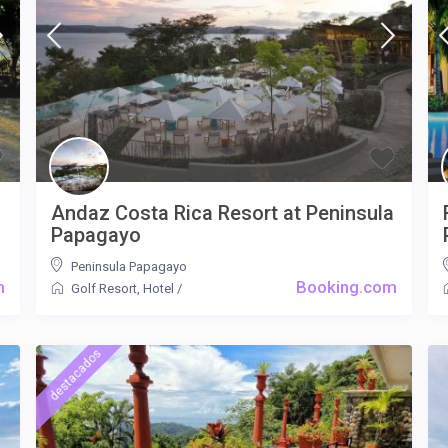
Andaz Costa Rica Resort at Peninsula
Papagayo
Peninsula Papagayo
m
Booking.com
Golf Resort
,
Hotel
/
destacados