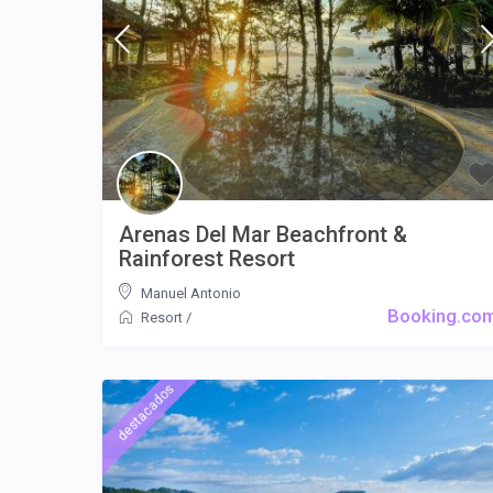
Arenas Del Mar Beachfront &
Rainforest Resort
Manuel Antonio
Booking.co
Resort
/
destacados