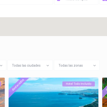
Todas las ciudades
Todas las zonas
destacados
d
Hotel Todo Incluido