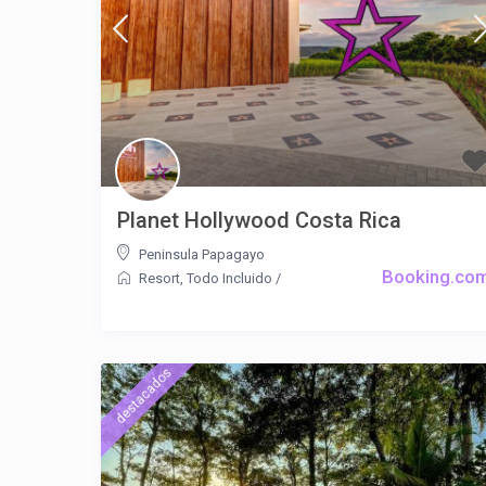
Planet Hollywood Costa Rica
Peninsula Papagayo
Booking.co
Resort
,
Todo Incluido
/
destacados