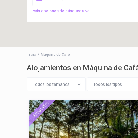
Más opciones de búsqueda
Inicio
Máquina de Café
Alojamientos en Máquina de Caf
Todos los tamaños
Todos los tipos
destacados