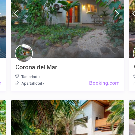
Corona del Mar
Tamarindo
m
Booking.com
Apartahotel
/