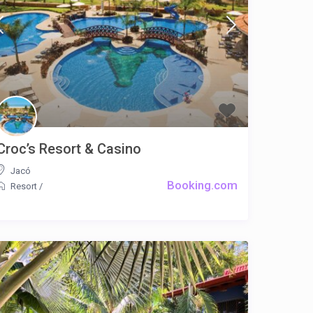
Croc’s Resort & Casino
Jacó
Booking.com
Resort
/