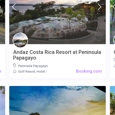
Andaz Costa Rica Resort at Peninsula
Papagayo
Peninsula Papagayo
m
Booking.com
Golf Resort
,
Hotel
/