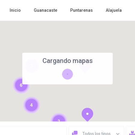
Inicio
Guanacaste
Puntarenas
Alajuela
Cargando mapas
3
6
4
2
Todos los tipos
5