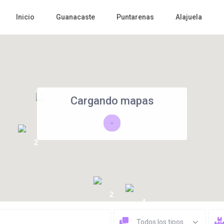
Inicio
Guanacaste
Puntarenas
Alajuela
Cargando mapas
3
2
2
4
Todos los tipos