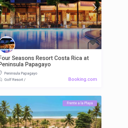
Four Seasons Resort Costa Rica at
Peninsula Papagayo
Peninsula Papagayo
Booking.com
Golf Resort
/
Frente a la Playa