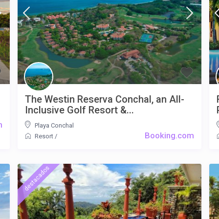
The Westin Reserva Conchal, an All-
Inclusive Golf Resort &...
m
Playa Conchal
Booking.com
Resort
/
destacados