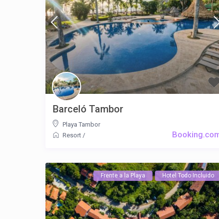
Barceló Tambor
Playa Tambor
Booking.co
Resort
/
Frente a la Playa
Hotel Todo Incluido