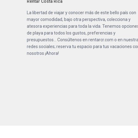
Rentar Costa Rica
La libertad de viajar y conocer más de este bello país con
mayor comodidad, bajo otra perspectiva, colecciona y
atesora experiencias para toda la vida. Tenemos opcione
de playa para todos los gustos, preferencias y
presupuestos… Consúltenos en
rentarcr.com
o en nuestr
redes sociales; reserva tu espacio para tus vacaciones co
nosotros ¡Ahora!
Copyright 2023 | RentarCR. All Rights Reserved.