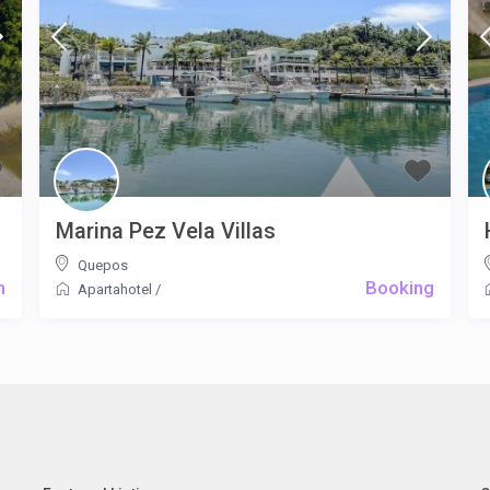
Marina Pez Vela Villas
Quepos
m
Booking
Apartahotel
/