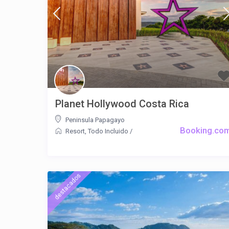
Planet Hollywood Costa Rica
Peninsula Papagayo
Booking.co
Resort
,
Todo Incluido
/
destacados