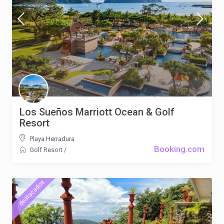
Los Sueños Marriott Ocean & Golf
Resort
Playa Herradura
Booking.com
Golf Resort
/
destacados