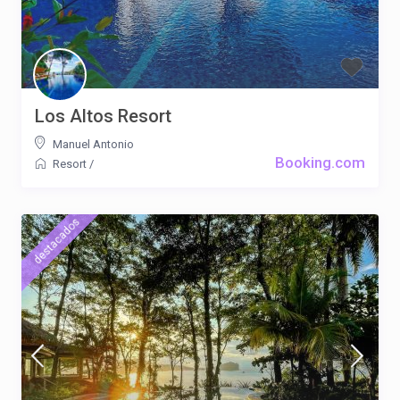
Los Altos Resort
Manuel Antonio
Booking.com
Resort
/
destacados