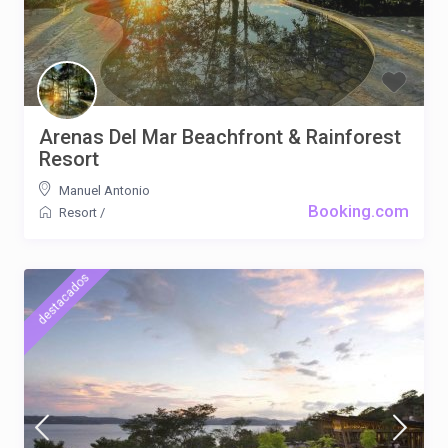
Arenas Del Mar Beachfront & Rainforest
Resort
Manuel Antonio
Booking.com
Resort
/
destacados