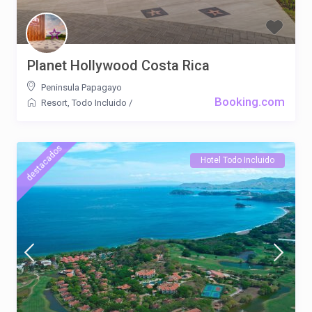
Planet Hollywood Costa Rica
Peninsula Papagayo
Booking.com
Resort
,
Todo Incluido
/
destacados
Hotel Todo Incluido