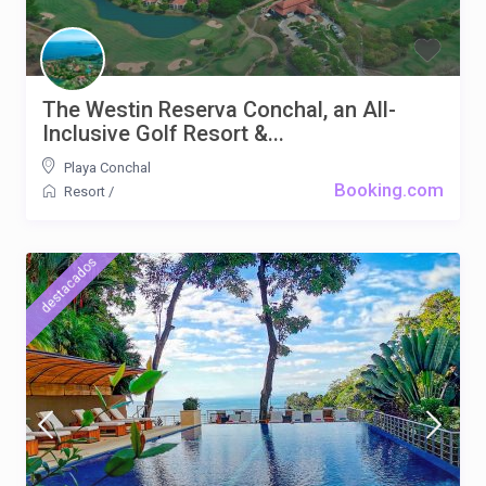
The Westin Reserva Conchal, an All-
Inclusive Golf Resort &...
Playa Conchal
Booking.com
Resort
/
destacados