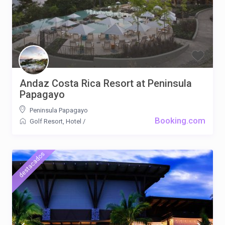
Andaz Costa Rica Resort at Peninsula
Papagayo
Peninsula Papagayo
Booking.com
Golf Resort
,
Hotel
/
destacados