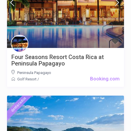
Four Seasons Resort Costa Rica at
Peninsula Papagayo
Peninsula Papagayo
Booking.com
Golf Resort
/
destacados