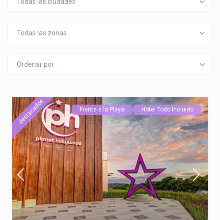
Todas las ciudades
Todas las zonas
Ordenar por
destacados
Frente a la Playa
Hotel Todo Incluido