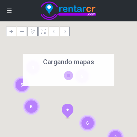
Cargando mapas
4
5
5
6
6