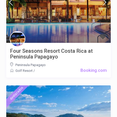
Four Seasons Resort Costa Rica at
Peninsula Papagayo
Peninsula Papagayo
Booking.com
Golf Resort
/
destacados