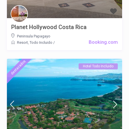
Planet Hollywood Costa Rica
Peninsula Papagayo
Booking.com
Resort
,
Todo Incluido
/
destacados
Hotel Todo Incluido