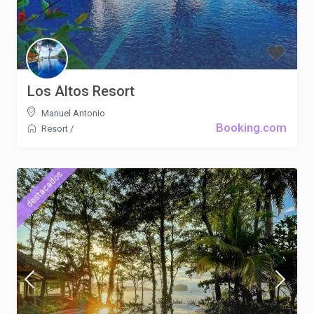
Los Altos Resort
Manuel Antonio
Booking.com
Resort
/
destacados