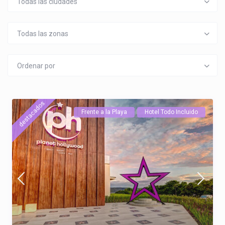
Todas las ciudades
Todas las zonas
Ordenar por
destacados
Frente a la Playa
Hotel Todo Incluido