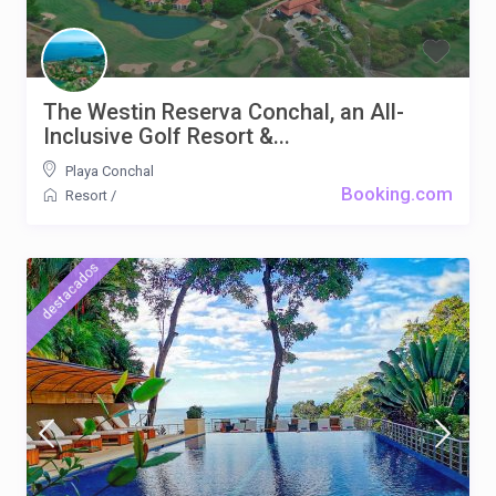
The Westin Reserva Conchal, an All-
Inclusive Golf Resort &...
Playa Conchal
Booking.com
Resort
/
destacados