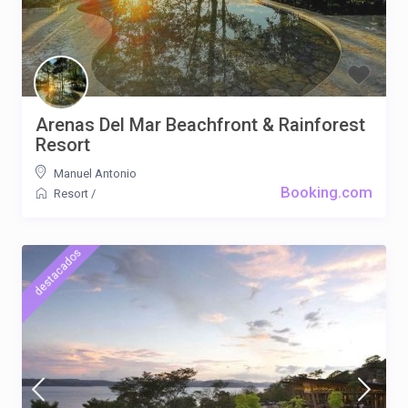
Arenas Del Mar Beachfront & Rainforest
Resort
Manuel Antonio
Booking.com
Resort
/
destacados