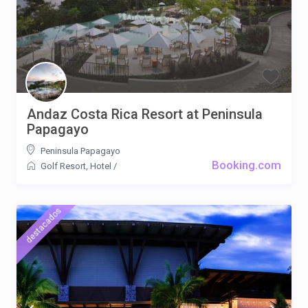
Andaz Costa Rica Resort at Peninsula
Papagayo
Peninsula Papagayo
Booking.com
Golf Resort
,
Hotel
/
destacados