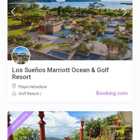
Los Sueños Marriott Ocean & Golf
Resort
Playa Herradura
Booking.com
Golf Resort
/
destacados