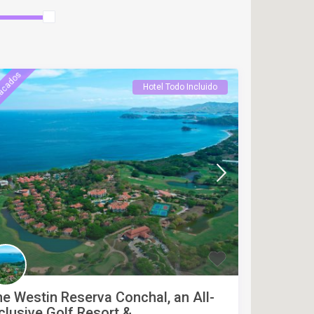
acados
Hotel Todo Incluido
e Westin Reserva Conchal, an All-
clusive Golf Resort &...