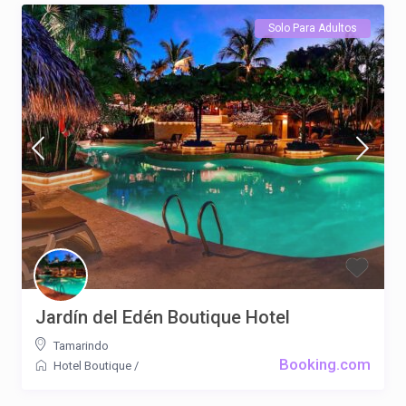
Solo Para Adultos
Jardín del Edén Boutique Hotel
Tamarindo
Booking.com
Hotel Boutique
/