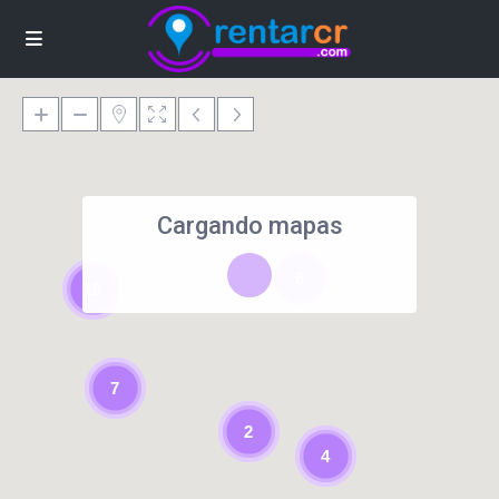
Cargando mapas
6
10
7
2
4