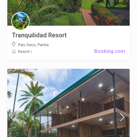
Tranquilidad Resort
Palo Seco
,
Parrita
Booking.com
Resort
/