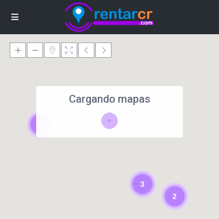
Cargando mapas
2
3
2