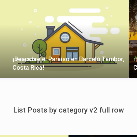
¡Descubre el Paraíso en Barceló Tambor,
20 julio, 2023
11
Costa Rica!
C
List Posts by category v2 full row