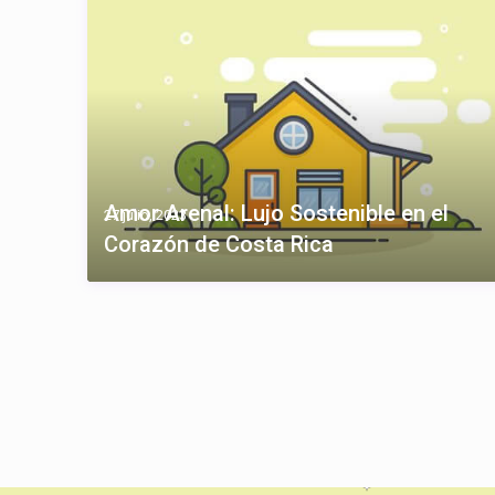
Amor Arenal: Lujo Sostenible en el
27 julio, 2023
Corazón de Costa Rica