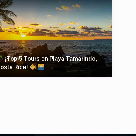
¡Top 5 Tours en Playa Tamarindo,
 julio, 2023
osta Rica!