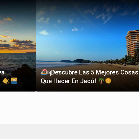
ya
¡Descubre Las 5 Mejores Cosas
4 julio, 2023
!
Que Hacer En Jacó!