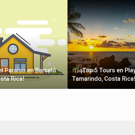
el Paraíso en Barceló
¡Top 5 Tours en Pla
11 julio, 2023
sta Rica!
Tamarindo, Costa Rica