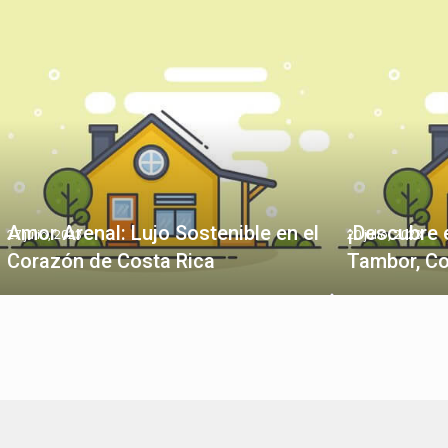
Amor Arenal: Lujo Sostenible en el
¡Descubre 
27 julio, 2023
20 julio, 2023
Corazón de Costa Rica
Tambor, Co