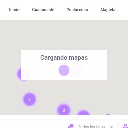
Inicio
Guanacaste
Puntarenas
Alajuela
Cargando mapas
6
10
7
2
4
Todos los tipos