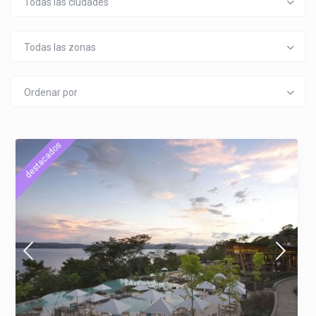
Todas las ciudades
Todas las zonas
Ordenar por
destacados